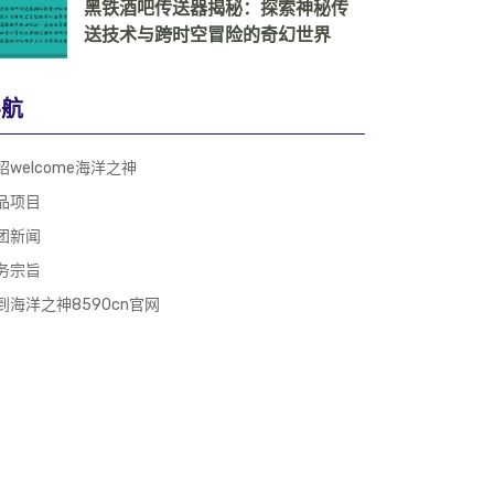
黑铁酒吧传送器揭秘：探索神秘传
送技术与跨时空冒险的奇幻世界
导航
绍welcome海洋之神
品项目
团新闻
务宗旨
到海洋之神8590cn官网